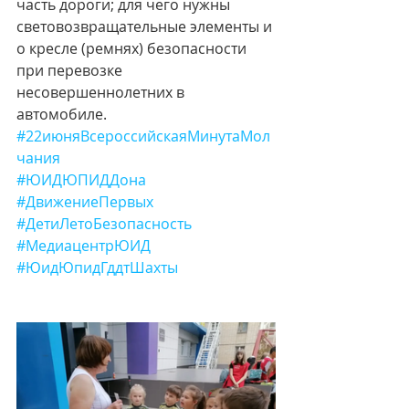
часть дороги; для чего нужны 
световозвращательные элементы и 
о кресле (ремнях) безопасности 
при перевозке 
несовершеннолетних в 
автомобиле.
#22июняВсероссийскаяМинутаМол
чания
#ЮИДЮПИДДона
#ДвижениеПервых
#ДетиЛетоБезопасность
#МедиацентрЮИД
#ЮидЮпидГддтШахты