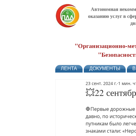
Автономная некомме
оказанию услуг в сфе
дв
"Организационно-мет
"Безопасност
ЛЕНТА
ДОКУМЕНТЫ
В
23 сент. 2024 г.
1 мин. 
💥22 сентябр
🛑Первые дорожные з
давно, по историчес
путникам было легч
знаками стали: «Нер