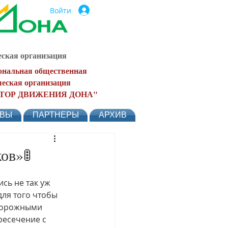
Войти
ская организация
ональная общественная
еская организация
ТОР ДВИЖЕНИЯ ДОНА"
ЫВЫ
ПАРТНЕРЫ
АРХИВ
ов»🚦
сь не так уж 
для того чтобы 
дорожными 
ресечение с 