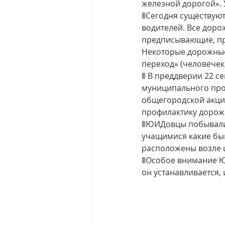
железной дорогой». 
🚦Сегодня существую
водителей. Все доро
предписывающие, при
Некоторые дорожные
переход» (человечек
🚦 В преддверии 22 
муниципального прое
общегородской акци
профилактику дорож
🚦ЮИДовцы побывали 
учащимися какие быв
расположены возле 
🚦Особое внимание Ю
он устанавливается,