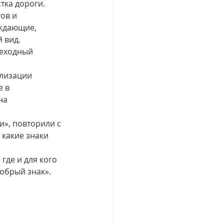
тка дороги.
ов и 
ждающие, 
 вид. 
еходный 
лизации 
 в 
на 
», повторили с 
какие знаки 
где и для кого 
обрый знак».