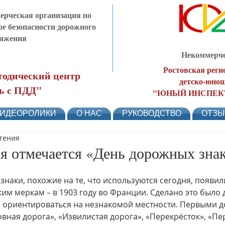
рческая организация по
ре безопасности дорожного
ижения
Некоммерче
Ростовская реги
одический центр
детско-юнош
ь с ПДД"
"ЮНЫЙ ИНСПЕК
ИДЕОРОЛИКИ
О НАС
РУКОВОДСТВО
ОТЗ
чтения
я отмечается «День дорожных знак
наки, похожие на те, что используются сегодня, появили
ким меркам – в 1903 году во Франции. Сделано это было 
е ориентироваться на незнакомой местности. Первыми 
овная дорога», «Извилистая дорога», «Перекрёсток», «Пе