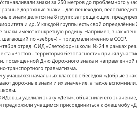
Устанавливали знаки за 250 метров до проблемного учас
т разные дорожные знаки – для пешеходов, велосипедист
жные знаки делятся на 8 групп: запрещающие, предупре
оритета и др. У каждой группы есть свой определённый
 знаки имеют конкретную родину. Например, знак «пеш
, шагающий по «зебре») – придумали именно в СССР.
сентября отряд ЮИД «Светофор» школы № 24 в рамках реа
кта «Ростов - территория безопасности» принял участие
и, посвященной Дню Дорожного знака и направленной 
но-транспортного травматизма.
у учащихся начальных классов с беседой «Добрые знаки
ают дорожные знаки и их значение, а также вспомнили, 
школы.
ИДовцы уделили знаку «Дети», объяснили его значение, 
 и предложили учащимся присоединиться к флешмобу «Д