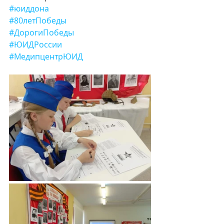
#юиддона
#80летПобеды
#ДорогиПобеды
#ЮИДРоссии
#МедипцентрЮИД