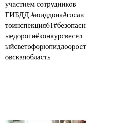
участием сотрудников 
ГИБДД.#юиддона#госав
тоинспекция61#безопасн
ыедороги#конкурсвесел
ыйсветофорюпиддоорост
овскаяобласть