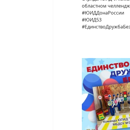
областном челлендж
#ЮИДДонаРоссии
#ЮИД53
#ЕдинствоДружбаБе