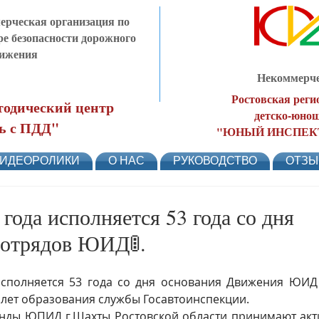
рческая организация по
ре безопасности дорожного
ижения
Некоммерче
Ростовская реги
одический центр
детско-юнош
ь с ПДД"
"ЮНЫЙ ИНСПЕК
ИДЕОРОЛИКИ
О НАС
РУКОВОДСТВО
ОТЗ
 года исполняется 53 года со дня
 отрядов ЮИД🚦.
исполняется 53 года со дня основания Движения ЮИД 
 лет образования службы Госавтоинспекции.
ды ЮПИД г.Шахты Ростовской области принимают актив