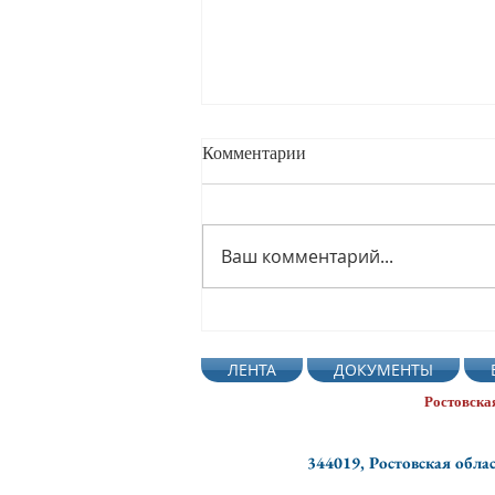
Комментарии
Ваш комментарий...
Профсмена Светофор-2026
Ростовской области подвела
ЛЕНТА
ДОКУМЕНТЫ
итоги работы
Ростовска
344019, Ростовская облас