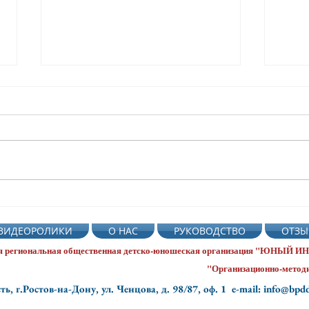
🌺🚦🌻С ДНЁМ РОЖДЕНИЯ,
5 августа Де
СВЕТОФОР!🌻🚦🌺
свет
ВИДЕОРОЛИКИ
О НАС
РУКОВОДСТВО
ОТЗЫ
СтаницаКутейниковская
саду
я региональная общественная
детско-юношеская организация "ЮНЫЙ
"Организационно-методи
ть, г.Ростов-на-Дону, ул. Ченцова, д. 98/87, оф. 1
e-mail: info@bpd