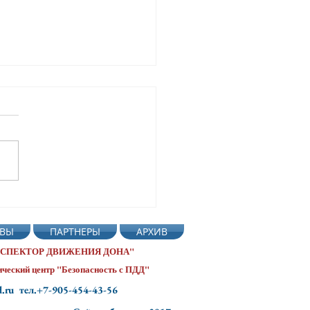
нь рождения
офора 🚦. В нашем детском
ВЫ
ПАРТНЕРЫ
АРХИВ
 137 г. Ростова-на-Дону
 ИНСПЕКТОР ДВИЖЕНИЯ ДОНА"
ческий центр "Безопасность с ПДД"
d.ru тел.+7-905-454-43-56