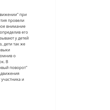
Движении" при 
тия провели 
шое внимание 
определив его 
зывают у детей 
 дети так же 
авыки 
омнив о 
к. В 
овый поворот" 
 движения 
 участника и 