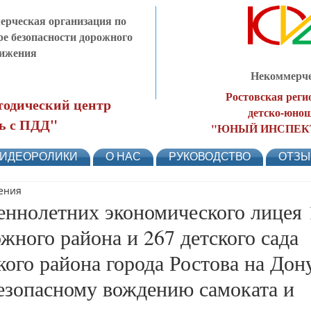
рческая организация по
ре безопасности дорожного
ижения
Некоммерче
Ростовская реги
одический центр
детско-юнош
ь с ПДД"
"ЮНЫЙ ИНСПЕК
ИДЕОРОЛИКИ
О НАС
РУКОВОДСТВО
ОТЗ
тения
еннолетних экономического лицея 
жного района и 267 детского сада
ого района города Ростова на До
безопасному вождению самоката и