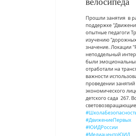
велосипеда
Прошли занятия  в р
поддержке "Движени
опытные педагоги Тр
изучению "дорожных 
значение. Локации "
неподдельный интерес
были эмоциональным
отработали на транс
важности использова
проведении занятий
экономического лиц
детского сада  267. 
световозвращающие 
#ШколаБезопасност
#ДвижениеПервых
#ЮИДРоссии
#МедиацентрЮИД