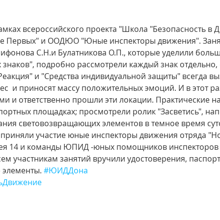
амках всероссийского проекта "Школа "Безопасность в 
е Первых" и ООДЮО "Юные инспекторы движения". Заня
ифонова С.Н.и Булатникова О.П., которые уделили боль
знаков", подробно рассмотрели каждый знак отдельно, 
Реакция" и "Средства индивидуальной защиты" всегда вы
  и приносят массу положительных эмоций. И в этот раз,
и и ответственно прошли эти локации. Практические н
портных площадках; просмотрели ролик "Засветись", нап
ния световозвращающих элементов в темное время суто
 приняли участие юные инспекторы движения отряда "Н
ея 14 и команды ЮПИД -юных помощников инспекторов
Всем участникам занятий вручили удостоверения, паспорт
элементы. 
#ЮИДДона
ьДвижение