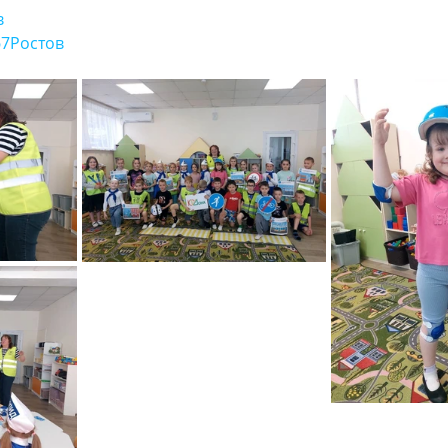
в
7Ростов