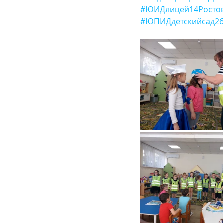
#ЮИДлицей14Росто
#ЮПИДдетскийсад26