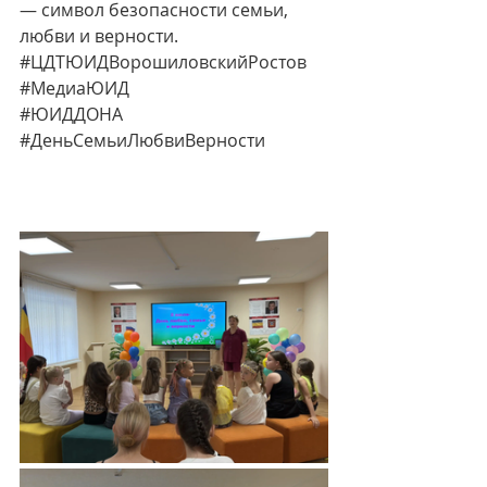
— символ безопасности семьи, 
любви и верности.
#ЦДТЮИДВорошиловскийРостов
#МедиаЮИД
#ЮИДДОНА
#ДеньСемьиЛюбвиВерности